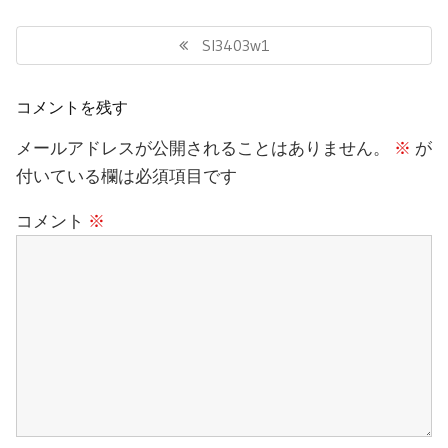
投
稿
Previous
Sl3403w1
ナ
Post:
ビ
ゲ
コメントを残す
ー
シ
メールアドレスが公開されることはありません。
※
が
ョ
付いている欄は必須項目です
ン
コメント
※