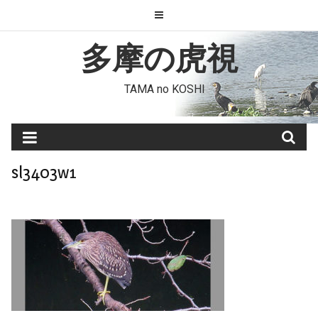
Skip
to
content
多摩の虎視
TAMA no KOSHI
sl3403w1