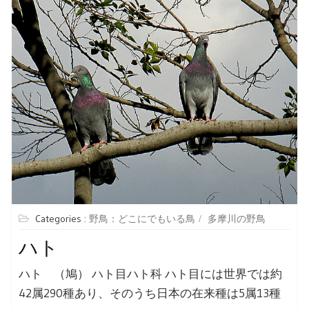
Categories :
野鳥：どこにでもいる鳥
多摩川の野鳥
ハト
ハト （鳩） ハト目ハト科 ハト目には世界では約
42属290種あり、そのうち日本の在来種は5属13種