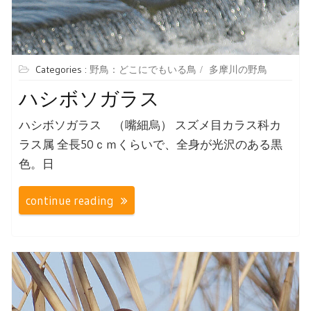
Categories :
野鳥：どこにでもいる鳥
多摩川の野鳥
ハシボソガラス
ハシボソガラス （嘴細烏） スズメ目カラス科カ
ラス属 全長50ｃｍくらいで、全身が光沢のある黒
色。日
continue reading