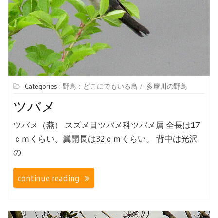
Categories :
野鳥：どこにでもいる鳥
多摩川の野鳥
ツバメ
ツバメ（燕） スズメ目ツバメ科ツバメ属 全長は17
ｃｍくらい、翼開長は32ｃｍくらい。 背中は光沢
の
continue reading