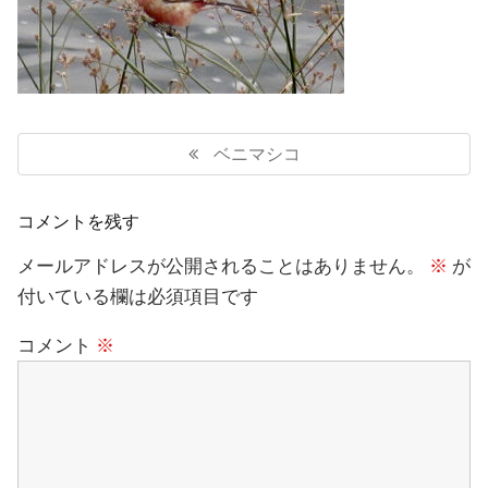
投
稿
Previous
ベニマシコ
ナ
Post:
ビ
ゲ
コメントを残す
ー
シ
メールアドレスが公開されることはありません。
※
が
ョ
付いている欄は必須項目です
ン
コメント
※