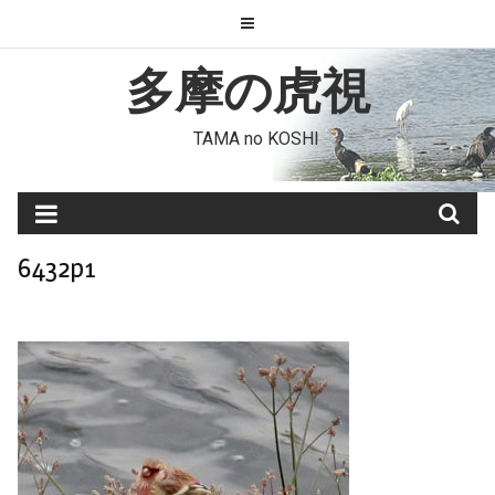
Skip
to
content
多摩の虎視
TAMA no KOSHI
6432p1