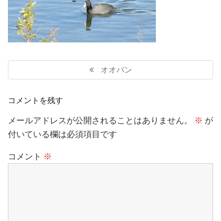
投
稿
Previous
オオバン
ナ
Post:
ビ
ゲ
コメントを残す
ー
シ
メールアドレスが公開されることはありません。
※
が
ョ
付いている欄は必須項目です
ン
コメント
※