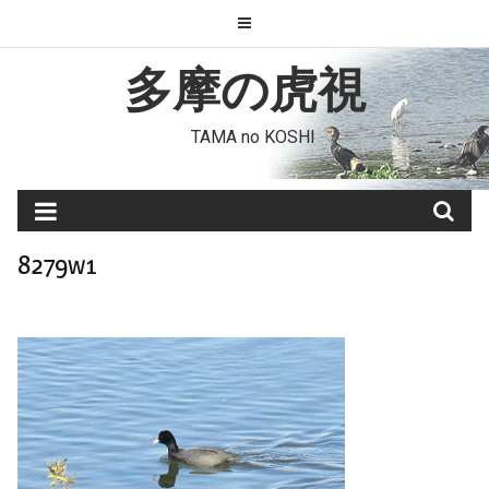
Skip
to
content
多摩の虎視
TAMA no KOSHI
8279w1