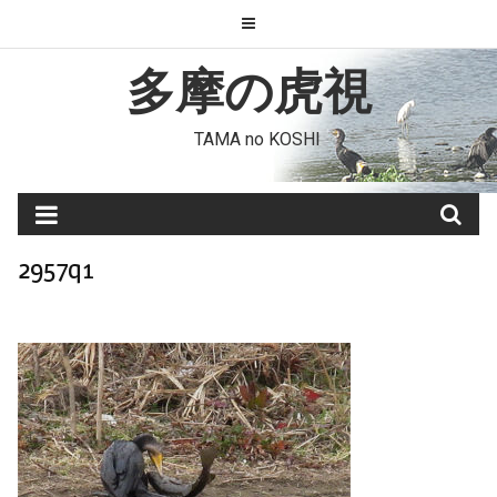
Skip
to
content
多摩の虎視
TAMA no KOSHI
2957q1