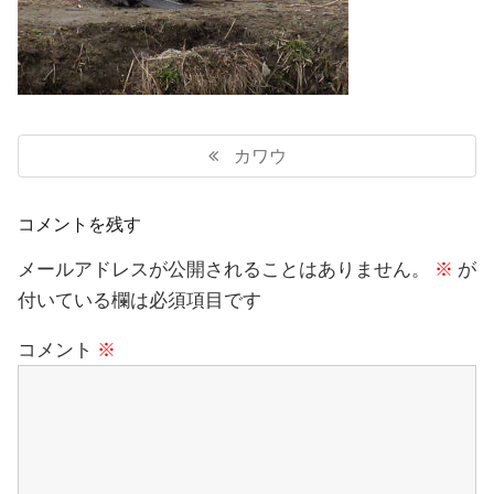
投
稿
Previous
カワウ
ナ
Post:
ビ
ゲ
コメントを残す
ー
シ
メールアドレスが公開されることはありません。
※
が
ョ
付いている欄は必須項目です
ン
コメント
※