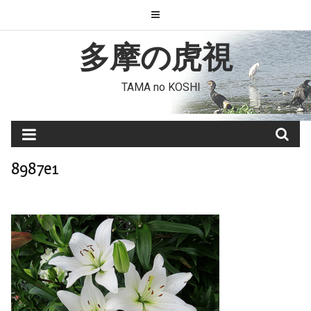
Skip
to
content
多摩の虎視
TAMA no KOSHI
8987e1