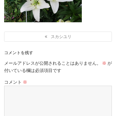
投
稿
Previous
スカシユリ
ナ
Post:
ビ
ゲ
コメントを残す
ー
シ
メールアドレスが公開されることはありません。
※
が
ョ
付いている欄は必須項目です
ン
コメント
※