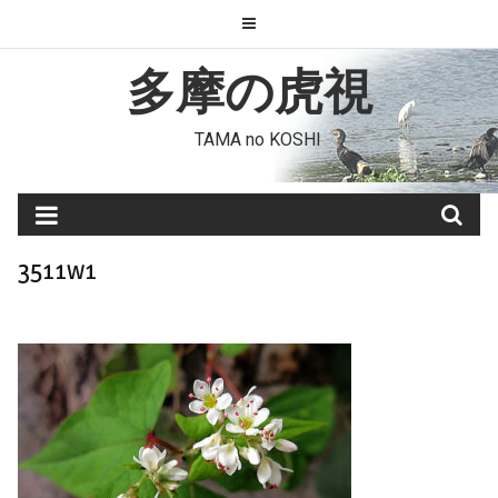
Skip
to
content
多摩の虎視
TAMA no KOSHI
3511w1