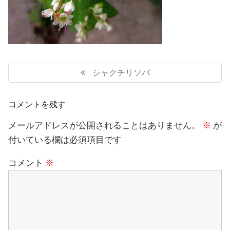
投
稿
Previous
シャクチリソバ
ナ
Post:
ビ
ゲ
コメントを残す
ー
シ
メールアドレスが公開されることはありません。
※
が
ョ
付いている欄は必須項目です
ン
コメント
※