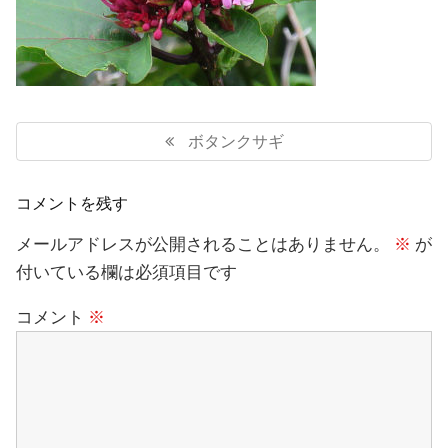
投
稿
Previous
ボタンクサギ
ナ
Post:
ビ
ゲ
コメントを残す
ー
シ
メールアドレスが公開されることはありません。
※
が
ョ
付いている欄は必須項目です
ン
コメント
※