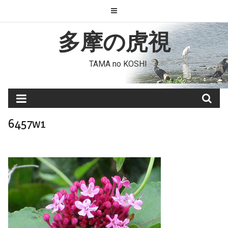
Skip
to
content
多摩の虎視
TAMA no KOSHI
6457w1