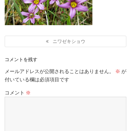
投
稿
Previous
ニワゼキショウ
ナ
Post:
ビ
ゲ
コメントを残す
ー
シ
メールアドレスが公開されることはありません。
※
が
ョ
付いている欄は必須項目です
ン
コメント
※