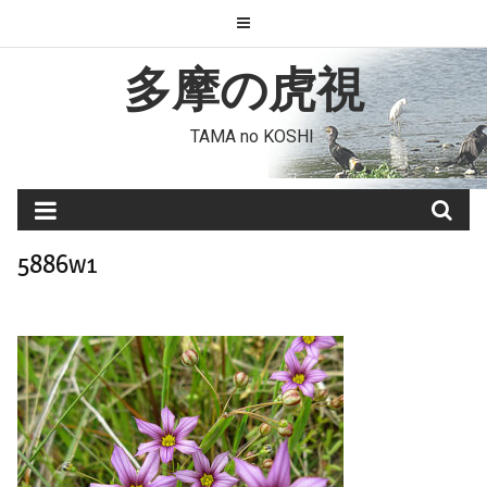
Skip
to
content
多摩の虎視
TAMA no KOSHI
5886w1