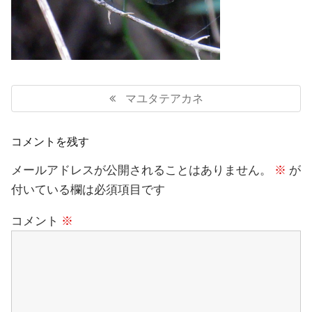
投
稿
Previous
マユタテアカネ
ナ
Post:
ビ
ゲ
コメントを残す
ー
シ
メールアドレスが公開されることはありません。
※
が
ョ
付いている欄は必須項目です
ン
コメント
※