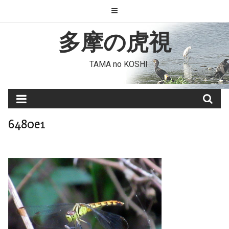
Skip
to
content
多摩の虎視
TAMA no KOSHI
6480e1