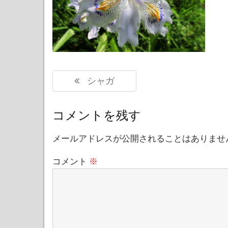
投
Previous
シャガ
稿
Post:
ナ
コメントを残す
ビ
ゲ
メールアドレスが公開されることはありませ
ー
コメント
※
シ
ョ
ン