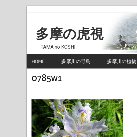
Skip
to
content
多摩の虎視
TAMA no KOSHI
HOME
多摩川の野鳥
多摩川の植物
0785w1