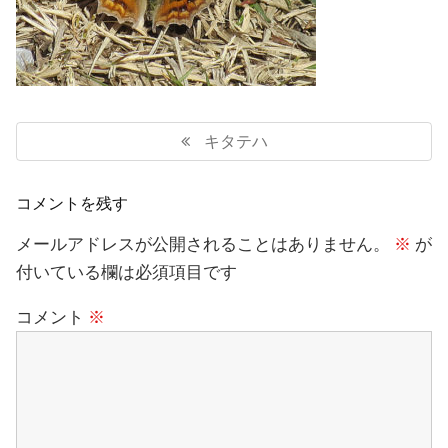
投
稿
Previous
キタテハ
ナ
Post:
ビ
ゲ
コメントを残す
ー
シ
メールアドレスが公開されることはありません。
※
が
ョ
付いている欄は必須項目です
ン
コメント
※