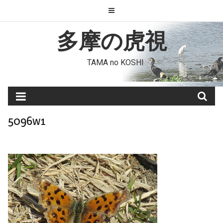
Skip
to
content
多摩の虎視
TAMA no KOSHI
5096w1