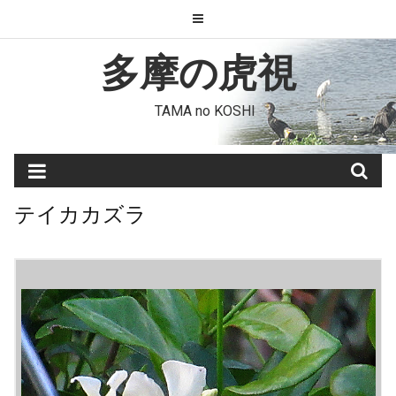
Skip
to
content
多摩の虎視
TAMA no KOSHI
テイカカズラ