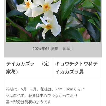
2024年6月撮影 多摩川
テイカカズラ （定
キョウチクトウ科テ
家葛）
イカカズラ属
花期は、5月ー6月、花径は、2cmー3cmくらい
花は白色で、花弁は中心でつながっており
基の部分は筒状のようです