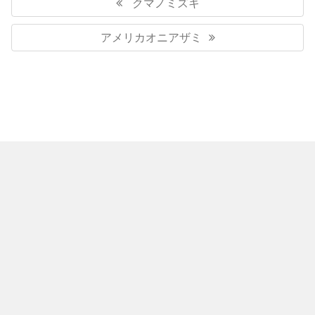
稿
Previous
クマノミズキ
ナ
Post:
ビ
Next
アメリカオニアザミ
ゲ
Post:
ー
シ
ョ
ン