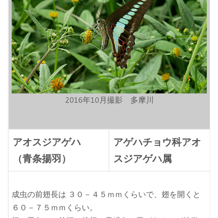
2016年10月撮影 多摩川
アオスジアゲハ
アゲハチョウ科アオ
（青条揚羽）
スジアゲハ属
成虫の前翅長は ３０－４５ｍｍくらいで、翅を開くと
６０－７５ｍｍくらい。