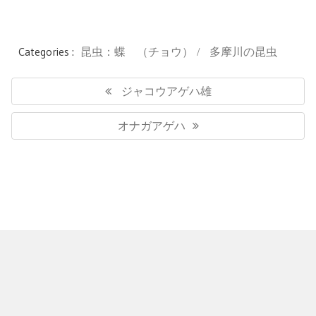
Categories :
昆虫：蝶 （チョウ）
多摩川の昆虫
投
稿
Previous
ジャコウアゲハ雄
ナ
Post:
ビ
Next
オナガアゲハ
ゲ
Post:
ー
シ
ョ
ン