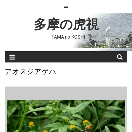
Skip
to
content
多摩の虎視
TAMA no KOSHI
アオスジアゲハ