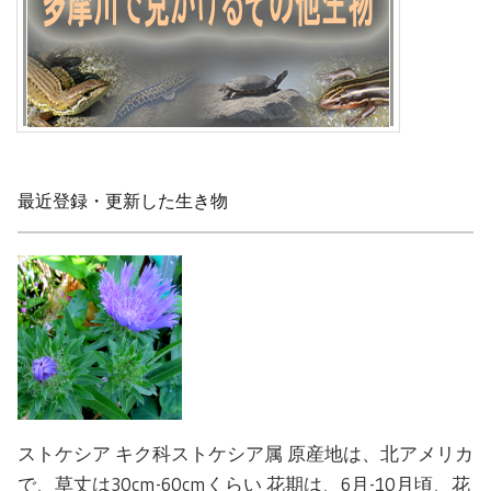
最近登録・更新した生き物
ストケシア キク科ストケシア属 原産地は、北アメリカ
で、草丈は30cm-60cmくらい 花期は、6月-10月頃、花