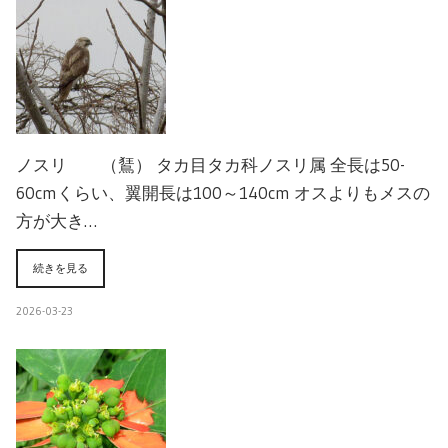
ノスリ （鵟） タカ目タカ科ノスリ属 全長は50-
60cmくらい、翼開長は100～140cm オスよりもメスの
方が大き…
続きを見る
2026-03-23