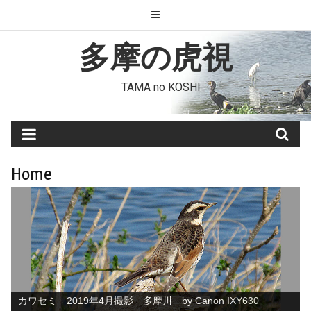
Skip
to
content
多摩の虎視
TAMA no KOSHI
Home
カワセミ 2019年4月撮影 多摩川 by Canon IXY630