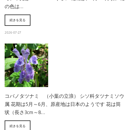
の色は…
続きを見る
2026-07-27
コバノタツナミ （小葉の立浪） シソ科タツナミソウ
属 花期は5月～6月、原産地は日本のようです 花は筒
状（長さ3cm～8…
続きを見る