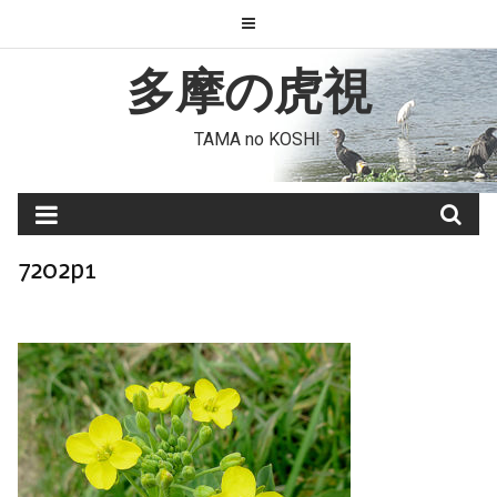
Skip
to
content
多摩の虎視
TAMA no KOSHI
7202p1