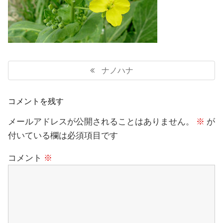
投
稿
Previous
ナノハナ
ナ
Post:
ビ
ゲ
コメントを残す
ー
シ
メールアドレスが公開されることはありません。
※
が
ョ
付いている欄は必須項目です
ン
コメント
※